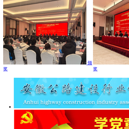
颁
奖
奖