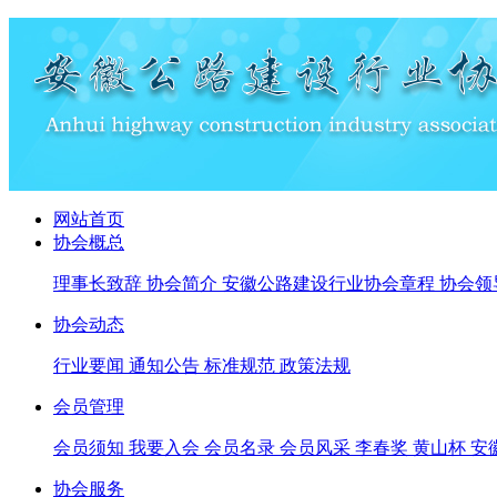
网站首页
协会概总
理事长致辞
协会简介
安徽公路建设行业协会章程
协会领
协会动态
行业要闻
通知公告
标准规范
政策法规
会员管理
会员须知
我要入会
会员名录
会员风采
李春奖
黄山杯
安
协会服务